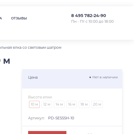
8 495 782-24-90
А
ОТЗЫВЫ
Пн - Пт с 10:00 до 18:00
ольная елка со световым шатром
 м
Цена
Нет в наличии
Высота елки
10 м
12 м
14 м
16 м
18 м
20 м
Артикул:
PD-SESSSH-10