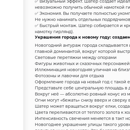
✅ Визуальный эффект. Шатер создает идеа
невозможно получить обычной намоткой гир
✅ Экономия. Вы получаете полностью укомп
Не нужно нанимать отдельных подрядчиков
✅ Быстрый монтаж. Шатер собирается и креп
намотку гирлянд).
Украшения города к новому году: создае
Новогодний антураж города складывается и
главной доминантой, вокруг которой выст
Световые перетяжки между опорами
Фигуры животных и сказочных персонажей 
Иллюминация новогодняя уличная на близ
Фотозоны и лавочки для отдыха
Оформление города на новый год с такой 
Представьте себе центральную площадь в де
Вокруг неё — абсолютно ровный конус из 
Огни могут «бежать» снизу вверх и сверху 
Шатер может вращаться вокруг елки, созда
Цвета переливаются от теплого золота к х
Интенсивность свечения меняется в такт 
Новогоднее украшение улицы такого уровня