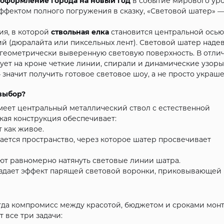
оформление города на новый год
в событие мирового уро
ффектом полного погружения в сказку, «Световой шатер» 
ия, в которой
ствольная елка
становится центральной осью
й (дюралайта или пиксельных лент). Световой шатер наде
 геометрически выверенную световую поверхность. В отли
ет на кроне четкие линии, спирали и динамические узоры
значит получить готовое световое шоу, а не просто украш
 выбор?
имеет центральный металлический ствол с естественной
акая конструкция обеспечивает:
 как живое.
ается пространство, через которое шатер просвечивает
т равномерно натянуть световые линии шатра.
здает эффект парящей световой воронки, приковывающей
гда компромисс между красотой, бюджетом и сроками монт
 все три задачи: