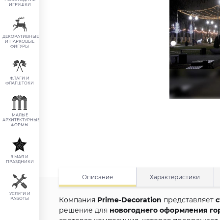
ИГРУШКИ
ДЕКОРАТИВНЫЕ
И ПАРКОВЫЕ
ФИГУРЫ
ФЛАГИ И
ФЛАГШТОКИ
МАЛЫЕ
АРХИТЕКТУРНЫЕ
ФОРМЫ
9 МАЯ И
ПРАЗДНИКИ
Описание
Характеристики
УСЛУГИ И
Компания
Prime-Decoration
представляет
с
РАБОТЫ
решение для
новогоднего оформления го