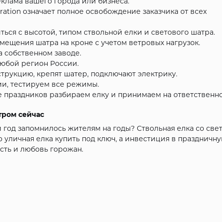
еклама вашего города или бизнеса.
ration означает полное освобождение заказчика от всех
ься с высотой, типом ствольной елки и светового шатра.
мещения шатра на кроне с учетом ветровых нагрузок.
 собственном заводе.
любой регион России.
трукцию, крепят шатер, подключают электрику.
ии, тестируем все режимы.
е праздников разбираем елку и принимаем на ответственн
тром сейчас
 год запомнилось жителям на годы? Ствольная елка со св
о уличная елка купить под ключ, а инвестиция в праздничн
сть и любовь горожан.