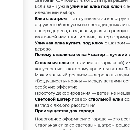
световая композиция, которая превращает
Если вам нужна
уличная елка под ключ
с э
идеальный выбор.
Елка с шатром
— это уникальная конструкц
окруженной конусом из светодиодных лини
поверх дерева, создавая идеально ровную,
хаотичной намотки гирлянд, шатер формиру
Уличная елка купить под ключ
с шатром — 
дерево.
Почему ствольная елка + шатер = лучший
Ствольная елка
(в отличие от каркасной) 
конусностью, к которому крепятся ветви. Т
Максимальный реализм — дерево выглядит
«Воздушность» кроны — между ветвями ост
особенно эффектно.
Простоту декорирования — ветви не мешаю
Световой шатер
поверх
ствольной елки
со
взгляд с любого расстояния.
Преимущества для города
Новогоднее оформление города — это все
Ствольная елка со световым шатром решает