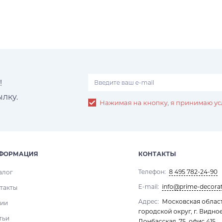
!
лку.
Нажимая на кнопку, я принимаю ус
ФОРМАЦИЯ
КОНТАКТЫ
Телефон:
8 495 782-24-90
алог
E-mail:
info@prime-decorat
такты
Адрес:
Московская облас
ии
городской округ, г. Видное
тьи
Донбасская, 75, офис 415