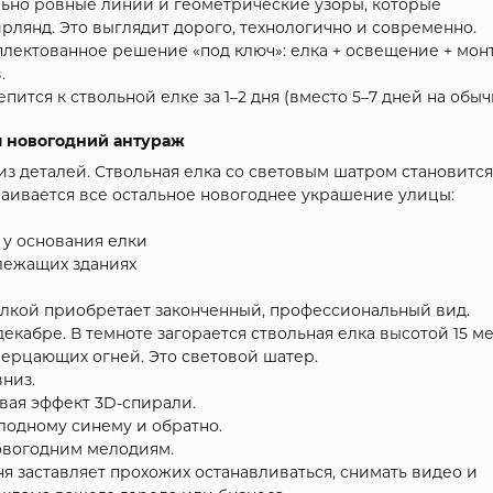
льно ровные линии и геометрические узоры, которые
лянд. Это выглядит дорого, технологично и современно.
лектованное решение «под ключ»: елка + освещение + мон
.
ится к ствольной елке за 1–2 дня (вместо 5–7 дней на обы
м новогодний антураж
з деталей. Ствольная елка со световым шатром становится
раивается все остальное новогоднее украшение улицы:
у основания елки
лежащих зданиях
елкой приобретает законченный, профессиональный вид.
кабре. В темноте загорается ствольная елка высотой 15 ме
мерцающих огней. Это световой шатер.
вниз.
вая эффект 3D-спирали.
олодному синему и обратно.
новогодним мелодиям.
 заставляет прохожих останавливаться, снимать видео и