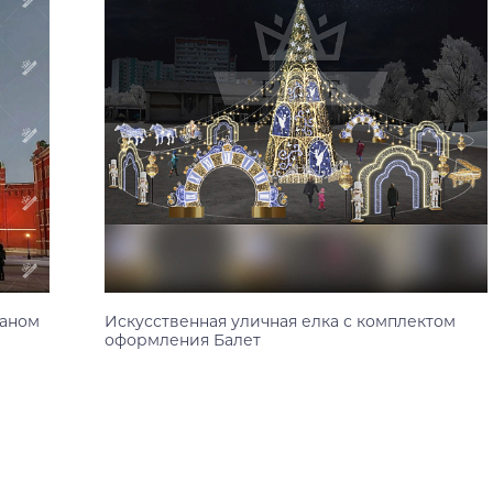
раном
Искусственная уличная елка с комплектом
оформления Балет
10 м
12 м
14 м
16 м
18 м
20 м
Узнать цену