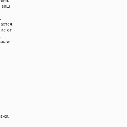
вня.
— ваш
,
вается
чие от
.
енное
ажа.