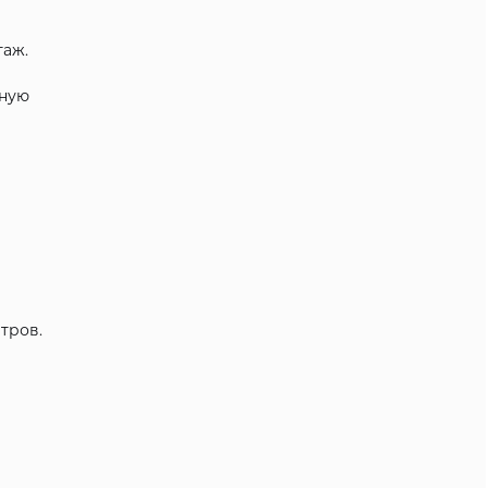
таж.
чную
тров.