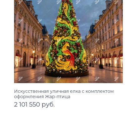
Искусственная уличная елка с комплектом
оформления Жар-птица
2 101 550 руб.
10 м
12 м
14 м
16 м
18 м
20 м
В корзину