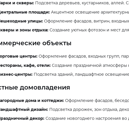
арки и скверы:
Подсветка деревьев, кустарников, аллей. С
Центральные площади:
Акцентное освещение архитектурных
Пешеходные улицы:
Оформление фасадов, витрин, входных
кверы и зоны отдыха:
Создание уютных фотозон и мест для
ммерческие объекты
орговые центры:
Оформление фасадов, входных групп, пар
естораны, кафе, отели:
Создание праздничной атмосферы на
изнес-центры:
Подсветка зданий, ландшафтное освещени
стные домовладения
агородные дома и коттеджи:
Оформление фасадов, беседок
Ландшафтный дизайн:
Подсветка дорожек, зон отдыха, дек
Праздничный декор:
Создание новогоднего настроения во д