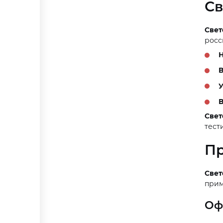
Св
Свет
росс
Н
В
У
В
Свет
тест
Пр
Све
прим
Оф