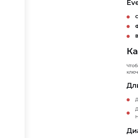
Ev
С
Ф
В
Ка
Что
ключ
Дл
Д
Д
Н
Ди