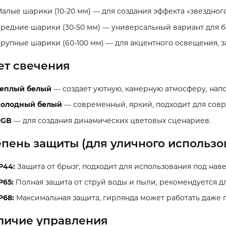
алые шарики (10-20 мм) — для создания эффекта «звездног
редние шарики (30-50 мм) — универсальный вариант для б
рупные шарики (60-100 мм) — для акцентного освещения, з
ет свечения
Теплый белый
— создает уютную, камерную атмосферу, нап
Холодный белый
— современный, яркий, подходит для сов
RGB
— для создания динамических цветовых сценариев.
епень защиты (для уличного использо
P44:
Защита от брызг, подходит для использования под наве
P65:
Полная защита от струй воды и пыли, рекомендуется д
P68:
Максимальная защита, гирлянда может работать даже п
личие управления