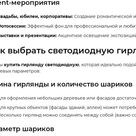
ent-мероприятия
вадьбы, юбилеи, корпоративы:
Создание романтической и
отосессии:
Эффектный фон для профессиональной и любит
ыставки и презентации:
Акцентное освещение экспозиций,
к выбрать светодиодную гир
бы
купить гирлянду светодиодную
, которая идеально подо
евых параметров:
ина гирлянды и количество шариков
ля оформления небольших деревьев или фасадов достаточн
ля крупных объектов (фасады зданий, аллеи) может потреб
есколько гирлянд можно соединять между собой (важно с
аметр шариков