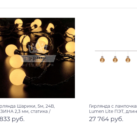
рлянда Шарики, 5м, 24В,
Гирлянда с лампочк
ЗИНА 2,3 мм, статика /
Lumen Lite ПЭТ, длина
инамика - RGB)
лампочек
 833 руб.
27 764 руб.
В корзину
В корзину
4 V