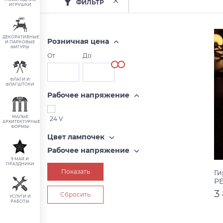
ФИЛЬТР
ИГРУШКИ
ДЕКОРАТИВНЫЕ
Розничная цена
И ПАРКОВЫЕ
ФИГУРЫ
От
До
ФЛАГИ И
ФЛАГШТОКИ
Рабочее напряжение
МАЛЫЕ
24 V
АРХИТЕКТУРНЫЕ
ФОРМЫ
Цвет лампочек
Рабочее напряжение
9 МАЯ И
ПРАЗДНИКИ
Ги
РЕ
(д
3
УСЛУГИ И
РАБОТЫ
2