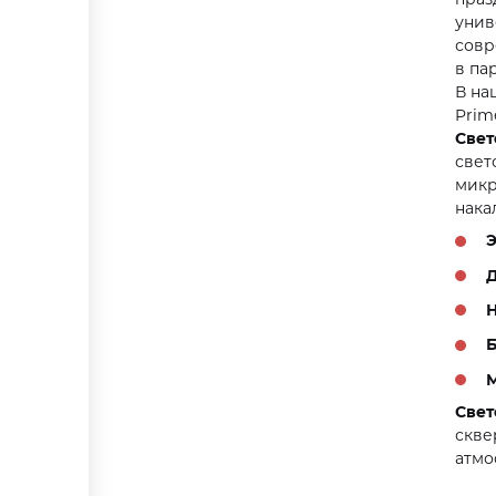
унив
совр
в па
В на
Prim
Свет
свет
микр
нака
Э
Д
Н
Б
М
Свет
скве
атмо