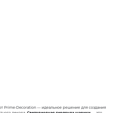
т Prime-Decoration — идеальное решение для создания
ктного декора.
Светодиодная гирлянда шарики
— это