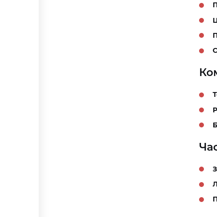
П
С
Ко
Т
Р
Б
Ча
З