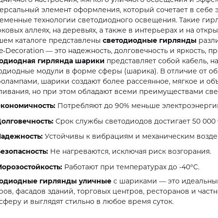
ерсальный элемент оформления, который сочетает в себе э
еменные технологии светодиодного освещения. Такие гирл
рковых аллеях, на деревьях, а также в интерьерах и на откры
шем каталоге представлены
светодиодные гирлянды
разли
e-Decoration — это надежность, долговечность и яркость, п
одиодная гирлянда шарики
представляет собой кабель, н
одиодные модули в форме сферы (шарика). В отличие от о
олампами, шарики создают более рассеянное, мягкое и об
ливания, но при этом обладают всеми преимуществами све
кономичность:
Потребляют до 90% меньше электроэнергии
олговечность:
Срок службы светодиодов достигает 50 000 
адежность:
Устойчивы к вибрациям и механическим возде
езопасность:
Не нагреваются, исключая риск возгорания.
орозостойкость:
Работают при температурах до -40°C.
одиодные гирлянды уличные
с шариками — это идеальный
ров, фасадов зданий, торговых центров, ресторанов и част
сферу и выглядят стильно в любое время суток.