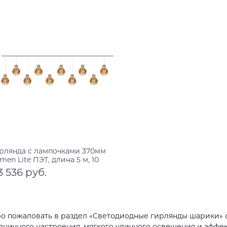
рлянда с лампочками 370мм
men Lite ПЭТ, длина 5 м, 10
мпочек
3 536 руб.
В корзину
о пожаловать в раздел «Светодиодные гирлянды шарики» о
дничного настроения, мягкого уличного освещения и эффе