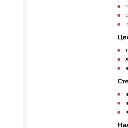
М
С
К
Цв
Ст
I
I
I
На