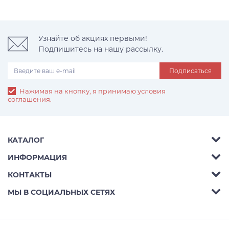
Узнайте об акциях первыми!
Подпишитесь на нашу рассылку.
Подписаться
Нажимая на кнопку, я принимаю условия
соглашения.
КАТАЛОГ
Елки
ИНФОРМАЦИЯ
Каталог
КОНТАКТЫ
Светотехника
Телефон:
8 495 782-24-90
МЫ В СОЦИАЛЬНЫХ СЕТЯХ
Контакты
Новогодние игрушки
E-mail:
info@prime-decoration.ru
Акции
Светодиодные фигуры