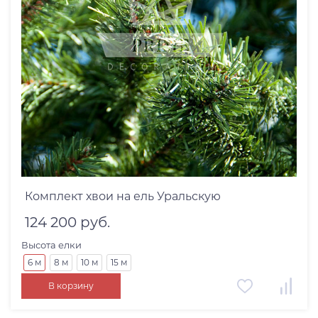
Применение
Все
Для Улицы и Помещений
Высота елки
Цвет хвои
Комплект хвои на ель Уральскую
124 200 руб.
Высота елки
6 м
8 м
10 м
15 м
В корзину