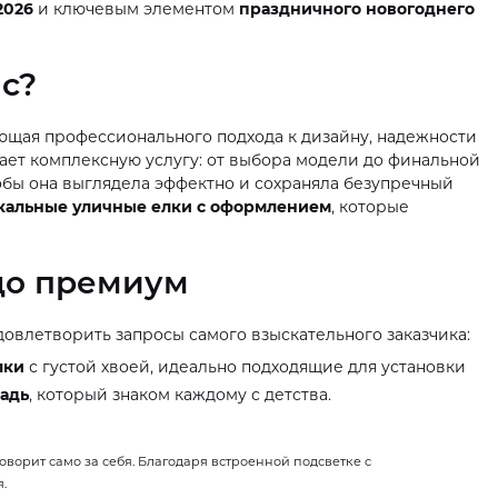
2026
и ключевым элементом
праздничного новогоднего
ас?
ющая профессионального подхода к дизайну, надежности
гает комплексную услугу: от выбора модели до финальной
тобы она выглядела эффектно и сохраняла безупречный
кальные уличные елки с оформлением
, которые
 до премиум
удовлетворить запросы самого взыскательного заказчика:
лки
с густой хвоей, идеально подходящие для установки
адь
, который знаком каждому с детства.
ворит само за себя. Благодаря встроенной подсветке с
.