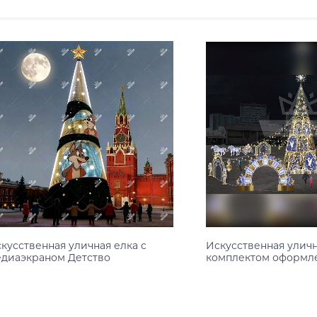
кусственная уличная елка с
Искусственная уличн
диаэкраном Детство
комплектом оформл
Узнать цену
Узнать цену
0 м
10 м
12 м
14 м
16 м