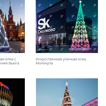
ая елка с
Искусственная уличная елка
ения Вьюга
Молекула
Узнать цену
18 м
20 м
6 м
8 м