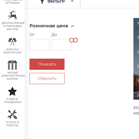
ФИЛЬТР
ИГРУШКИ
ДЕКОРАТИВНЫЕ
Розничная цена
И ПАРКОВЫЕ
ФИГУРЫ
От
До
ФЛАГИ И
ФЛАГШТОКИ
МАЛЫЕ
АРХИТЕКТУРНЫЕ
ФОРМЫ
9 МАЯ И
ПРАЗДНИКИ
Ис
ме
УСЛУГИ И
РАБОТЫ
2