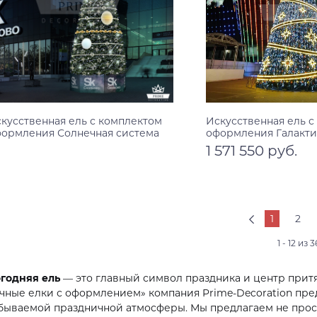
кусственная ель с комплектом
Искусственная ель с
ормления Солнечная система
оформления Галакти
1 571 550 руб.
Узнать цену
0 м
12 м
14 м
16 м
18 м
20 м
В корзину
10 м
12 м
14 м
16 м
1
2
1 - 12 из 3
годняя ель
— это главный символ праздника и центр притя
чные елки с оформлением» компания Prime-Decoration пре
бываемой праздничной атмосферы. Мы предлагаем не прост