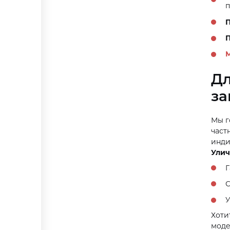
п
П
П
Дл
за
Мы г
част
инди
Улич
Г
С
У
Хоти
моде