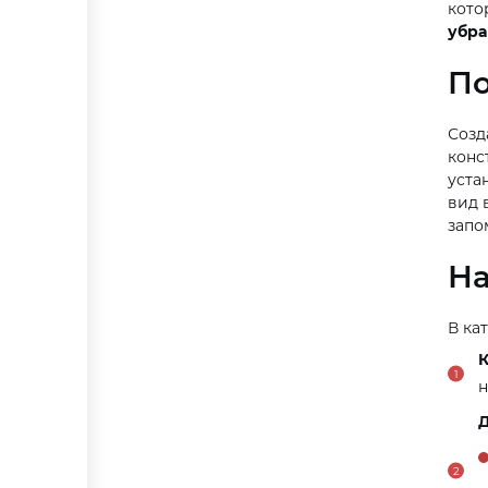
кото
убра
По
Соз
конс
уста
вид 
запо
На
В ка
К
н
Д