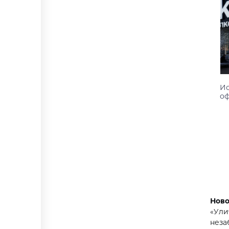
Ис
оф
1
Ново
«Ули
неза