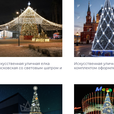
кусственная уличная елка
Искусственная уличн
сковская со световым шатром и
комплектом оформл
омплектом оформления
Узнать цену
Узнать цену
0 м
12 м
14 м
16 м
18 м
20 м
10 м
12 м
14 м
16 м