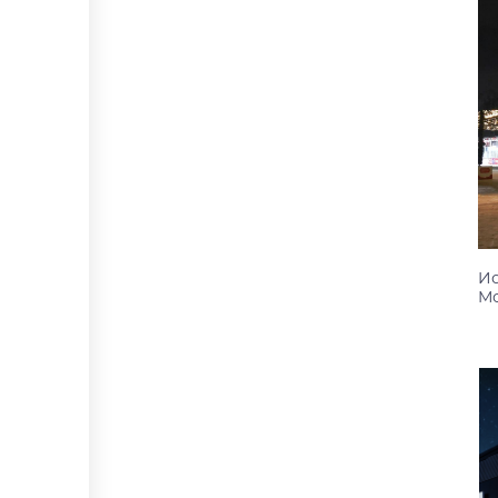
Ис
Мо
к
1