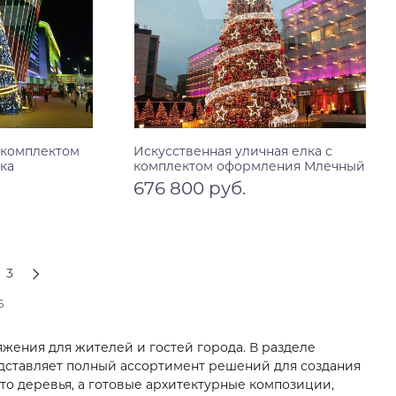
 комплектом
Искусственная уличная елка с
ка
комплектом оформления Млечный
путь
676 800 руб.
В корзину
18 м
20 м
6 м
8 м
10 м
12 м
14 м
16 м
18 м
20 м
3
6
жения для жителей и гостей города. В разделе
дставляет полный ассортимент решений для создания
о деревья, а готовые архитектурные композиции,