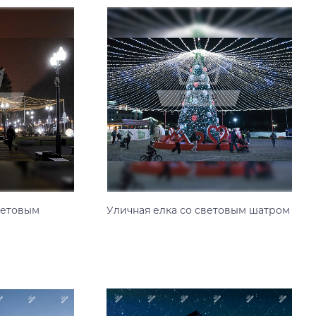
ветовым
Уличная елка со световым шатром
Узнать цену
18 м
20 м
10 м
12 м
14 м
16 м
18 м
20 м