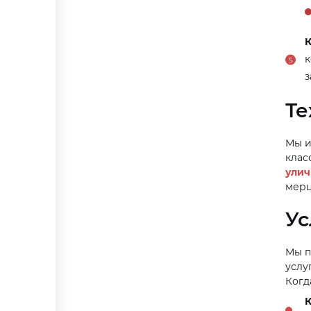
к
з
Те
Мы и
клас
улич
мерц
Ус
Мы п
услу
Когд
К