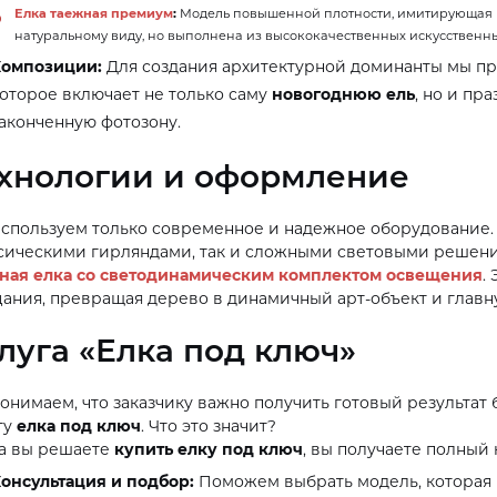
Елка таежная премиум
:
Модель повышенной плотности, имитирующая 
натуральному виду, но выполнена из высококачественных искусственн
Композиции:
Для создания архитектурной доминанты мы п
оторое включает не только саму
новогоднюю ель
, но и пр
аконченную фотозону.
хнологии и оформление
спользуем только современное и надежное оборудование. 
сическими гирляндами, так и сложными световыми решен
ная елка со светодинамическим комплектом освещения
.
ания, превращая дерево в динамичный арт-объект и глав
луга «Елка под ключ»
онимаем, что заказчику важно получить готовый результат
гу
елка под ключ
. Что это значит?
а вы решаете
купить елку под ключ
, вы получаете полный 
онсультация и подбор:
Поможем выбрать модель, которая