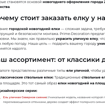
рые становятся основой
новогоднего оформления города 
нства
.
чему стоит заказать елку у н
дание
городской новогодней елки
— сложная задача, требу
трукций и безопасности монтажа. Prime-Decoration предла
новки. Мы знаем, как правильно
украсить уличную елку
, ч
в любую погоду. Наша цель — подарить вашему городу
уни
мнятся надолго.
ш ассортимент: от классики
талоге представлены различные типы
ели уличной
, чтобы 
лассические ствольные елки:
Традиционные
ствольные е
а площадях. Это тот самый образ
елки новогодней на площ
изайнерские серии:
Ель уличная Северное сияние
:
Уникальная модель, название которой го
переливающимися оттенками, дерево создает эффект полярного сияния