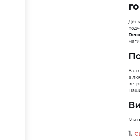
го
День
подч
Deco
маги
По
В от
в лю
ветр
Наш
Ви
Мы п
1.
С