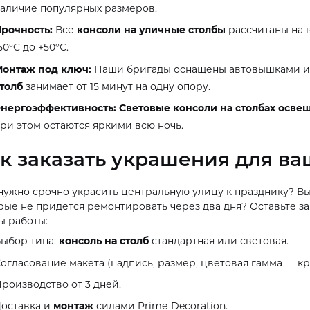
аличие популярных размеров.
рочность:
Все
консоли на уличные столбы
рассчитаны на в
50°C до +50°C.
онтаж под ключ:
Наши бригады оснащены автовышками и 
толб
занимает от 15 минут на одну опору.
нергоэффективность:
Световые консоли на столбах осве
ри этом остаются яркими всю ночь.
к заказать украшения для ва
нужно срочно украсить центральную улицу к празднику? 
рые не придется ремонтировать через два дня? Оставьте зая
ы работы:
ыбор типа:
консоль на столб
стандартная или световая.
огласование макета (надпись, размер, цветовая гамма — кр
роизводство от 3 дней.
оставка и
монтаж
силами Prime-Decoration.