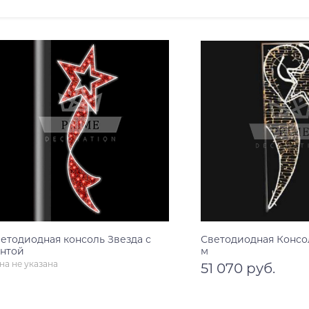
етодиодная консоль Звезда с
Светодиодная Консол
нтой
м
на не указана
51 070 руб.
Узнать цену
В корзину