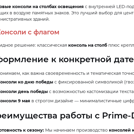
овые консоли на столбах освещения
с внутренней LED-под
щих в воздухе памятных знаков. Это лучший выбор для цен
нистративных зданий.
Консоли с флагом
идное решение: классическая
консоль на столб
плюс крепл
ормление к конкретной дате
онимаем, как важна своевременность и тематическая точно
онсоли ко дню победы
с фиксированной символикой (гвозд
онсоли день победы
с возможностью кастомизации текста (
онсоли 9 мая
в строгом дизайне — минималистичные цифр
еимущества работы с Prime-D
отовность к сезону:
Мы начинаем производство
консолей к