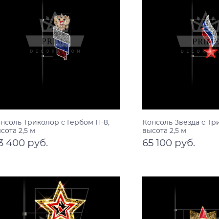
нсоль Триколор с Гербом П-8,
Консоль Звезда с Тр
сота 2,5 м
высота 2,5 м
13 400 руб.
65 100 руб.
В корзину
В корзину