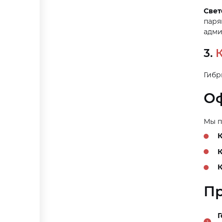
Свет
паря
адми
3.
Гибр
Оф
Мы п
К
К
К
Пр
Г