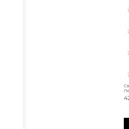
Св
Ле
4