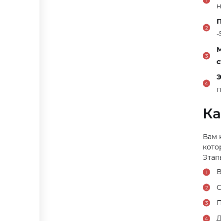
н
П
-
М
с
Э
п
Ка
Вам 
кото
Этап
В
С
П
Д