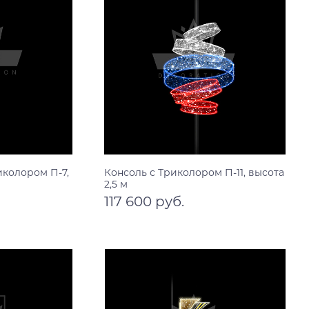
иколором П-7,
Консоль с Триколором П-11, высота
2,5 м
117 600 руб.
В корзину