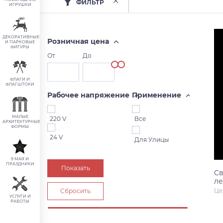
ФИЛЬТР
ИГРУШКИ
ДЕКОРАТИВНЫЕ
Розничная цена
И ПАРКОВЫЕ
ФИГУРЫ
От
До
ФЛАГИ И
ФЛАГШТОКИ
Рабочее напряжение
Применение
МАЛЫЕ
220 V
Все
АРХИТЕКТУРНЫЕ
ФОРМЫ
24 V
Для Улицы
9 МАЯ И
ПРАЗДНИКИ
Св
ле
Це
УСЛУГИ И
РАБОТЫ