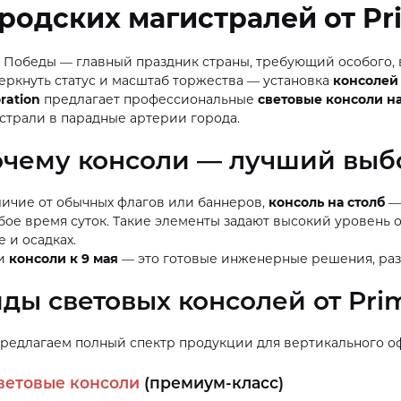
родских магистралей от Pr
 Победы — главный праздник страны, требующий особого,
еркнуть статус и масштаб торжества — установка
консолей
ration
предлагает профессиональные
световые консоли н
страли в парадные артерии города.
чему консоли — лучший выбо
личие от обычных флагов или баннеров,
консоль на столб
— 
бое время суток. Такие элементы задают высокий уровень
е и осадках.
и
консоли к 9 мая
— это готовые инженерные решения, раз
ды световых консолей от Pri
редлагаем полный спектр продукции для вертикального о
ветовые консоли
(премиум-класс)