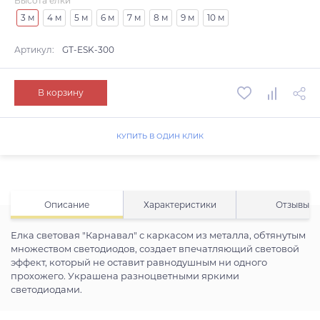
Высота елки
3 м
4 м
5 м
6 м
7 м
8 м
9 м
10 м
Артикул:
GT-ESK-300
В корзину
КУПИТЬ В ОДИН КЛИК
Описание
Характеристики
Отзывы
Елка световая "Карнавал" с каркасом из металла, обтянутым
множеством светодиодов, создает впечатляющий световой
эффект, который не оставит равнодушным ни одного
прохожего. Украшена разноцветными яркими
светодиодами.