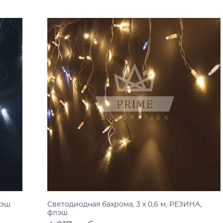
лэш
Светодиодная бахрома, 3 х 0,6 м, РЕЗИНА,
флэш