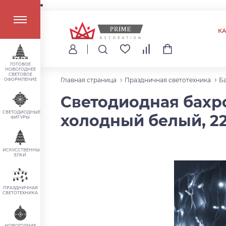
К
ГОТОВОЕ
НОВОГОДНЕЕ
СВЕТОВОЕ
Главная страница
Праздничная светотехника
Б
ОФОРМЛЕНИЕ
Светодиодная бахром
СВЕТОДИОДНЫЕ
холодный белый, 2
ФИГУРЫ
ИСКУССТВЕННЫЕ
ЕЛКИ
ПРАЗДНИЧНАЯ
СВЕТОТЕХНИКА
НОВОГОДНИЕ