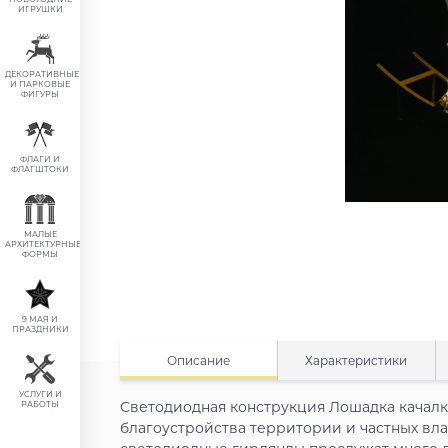
ИГРУШКИ
ДЕКОРАТИВНЫЕ
И ПАРКОВЫЕ
ФИГУРЫ
ФЛАГИ И
ФЛАГШТОКИ
МАЛЫЕ
АРХИТЕКТУРНЫЕ
ФОРМЫ
9 МАЯ И
ПРАЗДНИКИ
Описание
Характеристики
УСЛУГИ И
Светодиодная конструкция Лошадка качалк
РАБОТЫ
благоустройства территории и частных вл